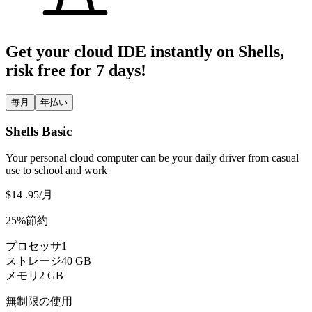
Get your cloud IDE instantly on Shells,
risk free for 7 days!
毎月
年払い
Shells Basic
Your personal cloud computer can be your daily driver from casual
use to school and work
$14
.95
/月
25%節約
プロセッサ
1
ストレージ
40 GB
メモリ
2 GB
無制限の使用