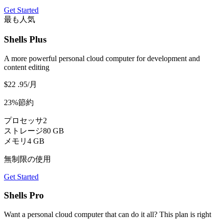
Get Started
最も人気
Shells Plus
A more powerful personal cloud computer for development and
content editing
$22
.95
/月
23%節約
プロセッサ
2
ストレージ
80 GB
メモリ
4 GB
無制限の使用
Get Started
Shells Pro
Want a personal cloud computer that can do it all? This plan is right