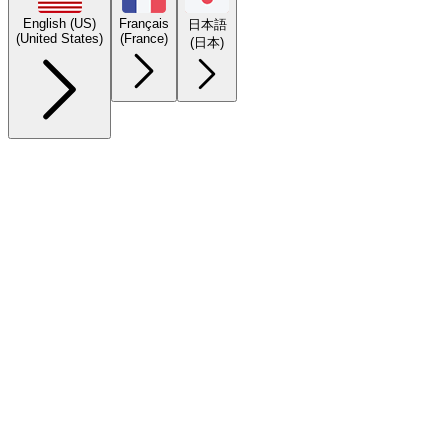
English (US)
Français
日本語
(United States)
(France)
(日本)