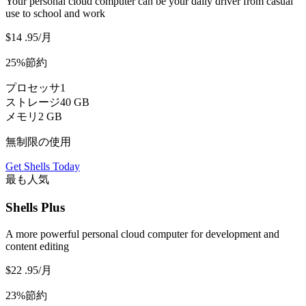
Your personal cloud computer can be your daily driver from casual
use to school and work
$14
.95
/月
25%節約
プロセッサ
1
ストレージ
40 GB
メモリ
2 GB
無制限の使用
Get Shells Today
最も人気
Shells Plus
A more powerful personal cloud computer for development and
content editing
$22
.95
/月
23%節約